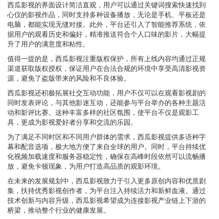
西瓜影视的界面设计简洁直观，用户可以通过关键词搜索快速找到
心仪的影视作品，同时支持多种设备播放，无论是手机、平板还是
电脑，都能实现无缝对接。此外，平台还引入了智能推荐系统，依
据用户的观看历史和偏好，精准推送符合个人口味的影片，大幅提
升了用户的满意度和粘性。
值得一提的是，西瓜影视注重版权保护，所有上线内容均通过正规
渠道获取版权授权，保证用户在合法合规的环境中享受高清影视资
源，避免了盗版带来的风险和不良体验。
西瓜影视还积极拓展社交互动功能，用户不仅可以在观看影视剧的
同时发表评论，与其他影迷互动，还能参与平台举办的各种主题活
动和影评比赛。这种丰富多样的社区氛围，使平台不仅是观影工
具，更成为影视爱好者分享和交流的乐园。
为了满足不同时区和不同用户群体的需求，西瓜影视提供多语种字
幕和配音选项，极大地方便了来自全球的用户。同时，平台持续优
化视频加载速度和服务器稳定性，确保在高峰时段依然可以流畅播
放，避免卡顿现象，为用户打造高品质的观影环境。
在未来的发展规划中，西瓜影视致力于引入更多原创内容和优质剧
集，扶持优秀影视创作者，为平台注入持续活力和新鲜血液。通过
技术创新与内容升级，西瓜影视希望成为连接影视产业链上下游的
桥梁，推动整个行业的健康发展。