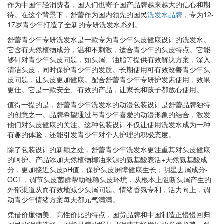
作为中国年轻消费者，国人们也寄予国产品牌越来越大的信心和期
待。在这个背景下，舒蕾作为国内领先的国民
洗发水品牌
，专为12-
17岁青少年打造了全新的专研洗发水系列。
舒蕾青少年专研洗发水是一款专为青少年头皮健康设计的洗发水。
它含有天然植物成分，温和不刺激，适合青少年的头皮特点。它能
够针对青少年头皮问题，如头屑、油脂等提供有效解决方案，深入
清洁头皮，同时保护青少年的发质。长期使用可有效改善青少年头
皮问题，让头皮更加健康。配合舒蕾青少年专研护发素使用，效果
更佳。它是一款安全、有效的产品，让家长和孩子都放心使用。
值得一提的是，舒蕾青少年洗发水的动漫包装设计是舒蕾品牌独特
的创意之一。品牌希望通过与青少年喜爱的动漫形象的结合，激发
他们对头皮健康的关注。这种包装设计不仅让使用洗发水成为一种
有趣的体验，还能引发青少年对个人护理的积极态度。
除了包装设计的新颖之处，舒蕾青少年洗发水更注重其对头皮健康
的呵护。产品添加天然植物椰油来源的氨基酸表活+天然氨基酸成
分，更加接近头皮pH值，保护头皮屏障健康生长；明星去屑成分-
OCT，调节头皮菌群帮助维稳头皮环境，从根本上阻断头屑产生的
外部渠道从而有效地减少头屑问题。情绪香氛专利，活力向上，调
动青少年情绪方案每天都元气满满。
凭借价廉物美、高性价比的特点，国货品牌和中国制造正慢慢回归